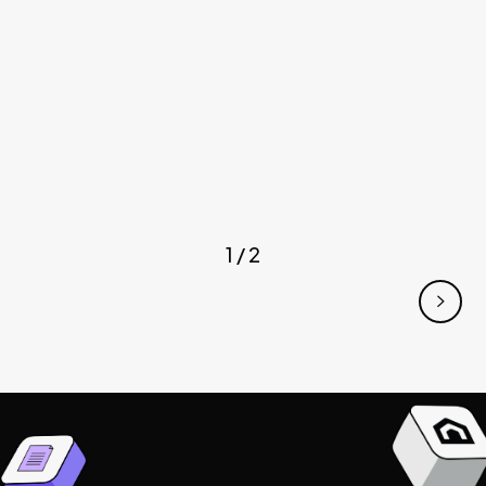
News
Julieta Tarrés: Derribando Mitos - Neura Media

Jan 6, 2025
1 / 2
