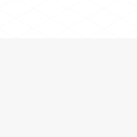
Lorem ipsum dolor sit amet consectetur duis
auctor netus nibh urna nunc rhoncus nunc
duis integer purus
quam laoreet.