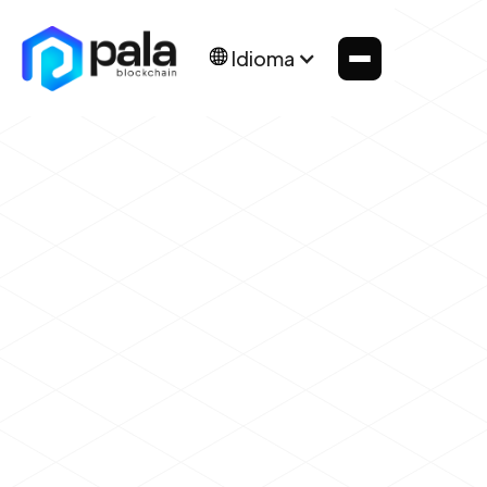
Idioma
Browse our
news
& articles
quam laoreet.