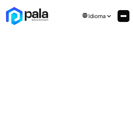
Idioma
News
Jan 6, 2025
Rolo Vigliano & Vitalik
Buterin: Oracles 🌟
Explorando cómo los oráculos conectan la
blockchain en un ecosistema Web3
transformador.