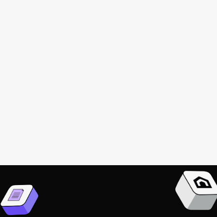
🎉 Somos finalistas en River
Conecta! 🚀⚽
News
Jan 6, 2025
Get started
Browse all articles
